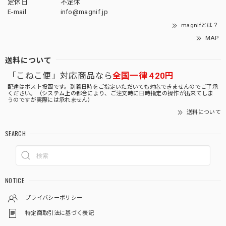
定休日
不定休
E-mail
info@magnif.jp
magnifとは？
MAP
送料について
「こねこ便」対応商品なら
全国一律 420円
配達はポスト投函です。到着日時をご指定いただいても対応できませんのでご了承
ください。（システム上の都合により、ご注文時に日時指定の操作が出来てしま
うのですが実際には承れません）
送料について
SEARCH
NOTICE
プライバシーポリシー
特定商取引法に基づく表記