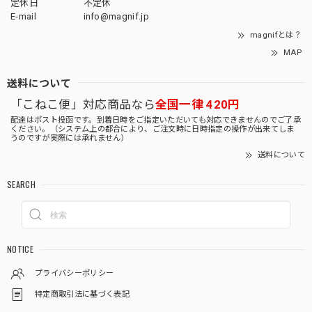
定休日
不定休
E-mail
info@magnif.jp
magnifとは？
MAP
送料について
「こねこ便」対応商品なら
全国一律 420円
配達はポスト投函です。到着日時をご指定いただいても対応できませんのでご了承
ください。（システム上の都合により、ご注文時に日時指定の操作が出来てしま
うのですが実際には承れません）
送料について
SEARCH
NOTICE
プライバシーポリシー
特定商取引法に基づく表記