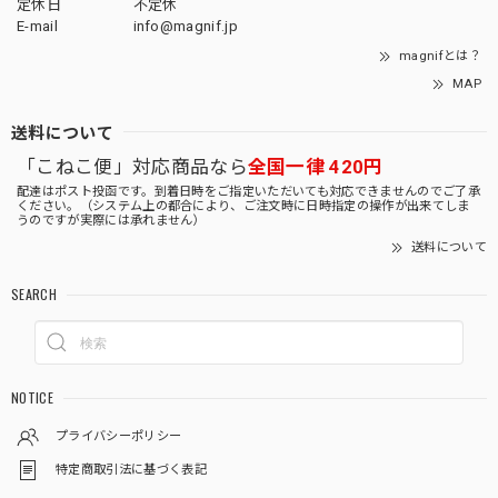
定休日
不定休
E-mail
info@magnif.jp
magnifとは？
MAP
送料について
「こねこ便」対応商品なら
全国一律 420円
配達はポスト投函です。到着日時をご指定いただいても対応できませんのでご了承
ください。（システム上の都合により、ご注文時に日時指定の操作が出来てしま
うのですが実際には承れません）
送料について
SEARCH
NOTICE
プライバシーポリシー
特定商取引法に基づく表記