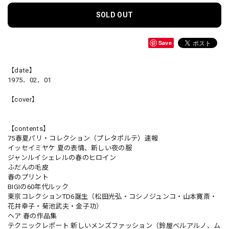
SOLD OUT
Save
【date】
1975．02．01
【cover】
【contents】
75春夏パリ・コレクション（プレタポルテ）速報
イッセイミヤケ 夏の表情、新しい夜の服
ジャンルイシェレルの春のヒロイン
ふだんの毛皮
春のプリント
BIGIの60年代ルック
東京コレクションTD6誕生（松田光弘・コシノジュンコ・山本寛斎・
花井幸子・菊池武夫・金子功）
ヘア 春の作品集
テクニックレポート 新しいメンズファッション（鈴屋ベルアルノ、ム