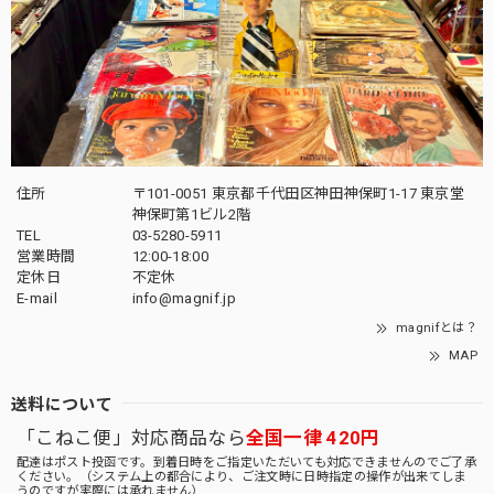
住所
〒101-0051 東京都千代田区神田神保町1-17 東京堂
神保町第1ビル2階
TEL
03-5280-5911
営業時間
12:00-18:00
定休日
不定休
E-mail
info@magnif.jp
magnifとは？
MAP
送料について
「こねこ便」対応商品なら
全国一律 420円
配達はポスト投函です。到着日時をご指定いただいても対応できませんのでご了承
ください。（システム上の都合により、ご注文時に日時指定の操作が出来てしま
うのですが実際には承れません）