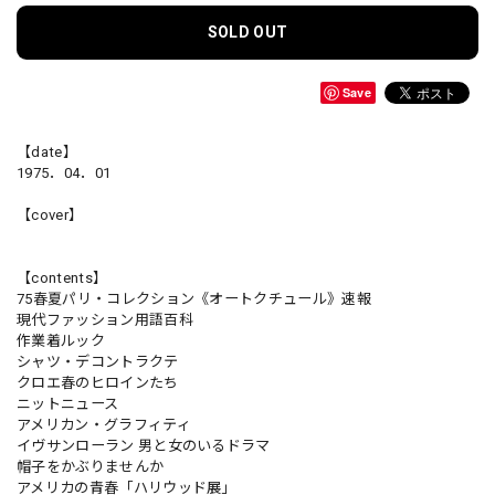
SOLD OUT
Save
【date】
1975．04．01
【cover】
【contents】
75春夏パリ・コレクション《オートクチュール》速報
現代ファッション用語百科
作業着ルック
シャツ・デコントラクテ
クロエ春のヒロインたち
ニットニュース
アメリカン・グラフィティ
イヴサンローラン 男と女のいるドラマ
帽子をかぶりませんか
アメリカの青春「ハリウッド展」