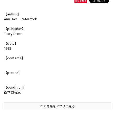
Save
【author】
Ann Barr Peter York
【publisher】
Ebury Press
【date】
1982
【contents】
【person】
【condition】
古本並程度
この商品をアプリで見る