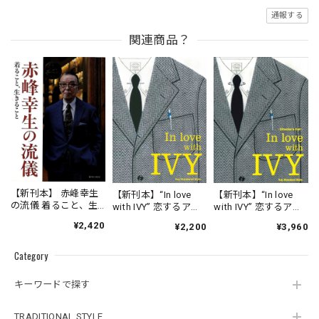
通報する
関連商品？
【新刊本】 赤峰幸生
【新刊本】“In love
【新刊本】“In love
の流儀 着ること、生
with IVY” 恋するアイ
with IVY” 恋するアイ
きること
ビー / Kay Standard
ビー Director's cut /
¥2,420
¥2,200
¥3,960
Style
Enlarged & Revised
Edition 増補改訂版/
Category
Kay Standard Style
キーワードで探す
TRADITIONAL STYLE