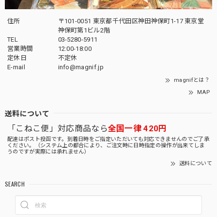
住所
〒101-0051 東京都千代田区神田神保町1-17 東京堂
神保町第1ビル2階
TEL
03-5280-5911
営業時間
12:00-18:00
定休日
不定休
E-mail
info@magnif.jp
magnifとは？
MAP
送料について
「こねこ便」対応商品なら
全国一律 420円
配達はポスト投函です。到着日時をご指定いただいても対応できませんのでご了承
ください。（システム上の都合により、ご注文時に日時指定の操作が出来てしま
うのですが実際には承れません）
送料について
SEARCH