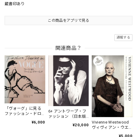
蔵書印あり
この商品をアプリで見る
通報する
関連商品？
「ヴォーグ」に見る
6+ アントワープ・フ
ファッション・ドロ
ァッション （日本版
ーイング
図録）
Vivienne Westwood
¥6,000
¥20,000
ヴィヴィアン・ウエ
ストウッド自伝
¥5,000