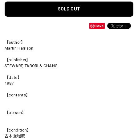
SOLD OUT
Save
【author】
Martin Harrison
【publisher】
STEWART, TABORI & CHANG
【date】
1987
【contents】
【person】
【condition】
古本並程度