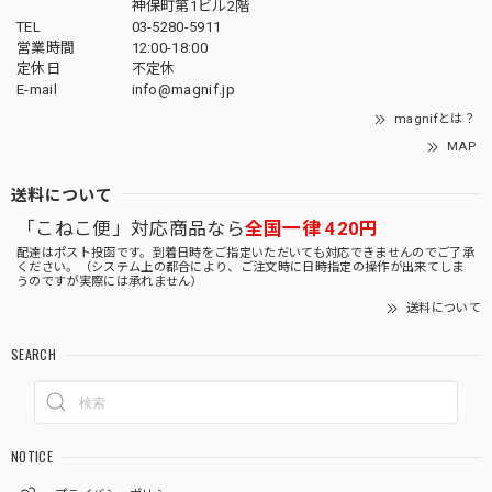
神保町第1ビル2階
TEL
03-5280-5911
営業時間
12:00-18:00
定休日
不定休
E-mail
info@magnif.jp
magnifとは？
MAP
送料について
「こねこ便」対応商品なら
全国一律 420円
配達はポスト投函です。到着日時をご指定いただいても対応できませんのでご了承
ください。（システム上の都合により、ご注文時に日時指定の操作が出来てしま
うのですが実際には承れません）
送料について
SEARCH
NOTICE