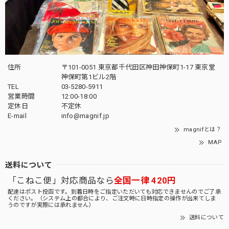
住所
〒101-0051 東京都千代田区神田神保町1-17 東京堂
神保町第1ビル2階
TEL
03-5280-5911
営業時間
12:00-18:00
定休日
不定休
E-mail
info@magnif.jp
magnifとは？
MAP
送料について
「こねこ便」対応商品なら
全国一律 420円
配達はポスト投函です。到着日時をご指定いただいても対応できませんのでご了承
ください。（システム上の都合により、ご注文時に日時指定の操作が出来てしま
うのですが実際には承れません）
送料について