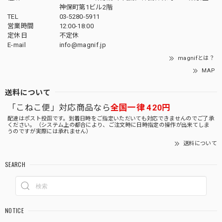
神保町第1ビル2階
TEL
03-5280-5911
営業時間
12:00-18:00
定休日
不定休
E-mail
info@magnif.jp
magnifとは？
MAP
送料について
「こねこ便」対応商品なら
全国一律 420円
配達はポスト投函です。到着日時をご指定いただいても対応できませんのでご了承
ください。（システム上の都合により、ご注文時に日時指定の操作が出来てしま
うのですが実際には承れません）
送料について
SEARCH
NOTICE