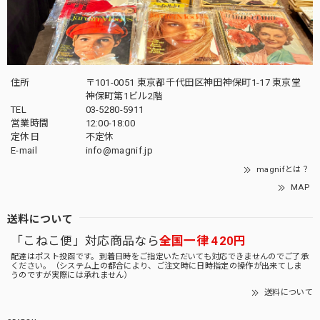
住所
〒101-0051 東京都千代田区神田神保町1-17 東京堂
神保町第1ビル2階
TEL
03-5280-5911
営業時間
12:00-18:00
定休日
不定休
E-mail
info@magnif.jp
magnifとは？
MAP
送料について
「こねこ便」対応商品なら
全国一律 420円
配達はポスト投函です。到着日時をご指定いただいても対応できませんのでご了承
ください。（システム上の都合により、ご注文時に日時指定の操作が出来てしま
うのですが実際には承れません）
送料について