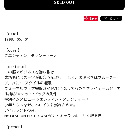
SOLD OUT
Save
【date】
1998．05．01
【cover】
クエンティン・タランティーノ
【contents】
この服でビジネスを勝ち抜け！
成功者にはスーツが似合う/再び、正しく、選ぶべきはブルースー
ツ。/パワースタイルの極意
フォーマルウェア完璧ガイド/どうなってるの？フライデーカジュア
ル/黒ジャケット/バッグの条件
特別インタビュー クエンティン・タランティーノ
少年たちはなぜ、ヘロインに溺れたのか。
アイルランドの音。
NY FASHION BIZ DREAM ダナ・キャランの「独立記念日」
【person】