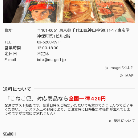
住所
〒101-0051 東京都千代田区神田神保町1-17 東京堂
神保町第1ビル2階
TEL
03-5280-5911
営業時間
12:00-18:00
定休日
不定休
E-mail
info@magnif.jp
magnifとは？
MAP
送料について
「こねこ便」対応商品なら
全国一律 420円
配達はポスト投函です。到着日時をご指定いただいても対応できませんのでご了承
ください。（システム上の都合により、ご注文時に日時指定の操作が出来てしま
うのですが実際には承れません）
送料について
SEARCH