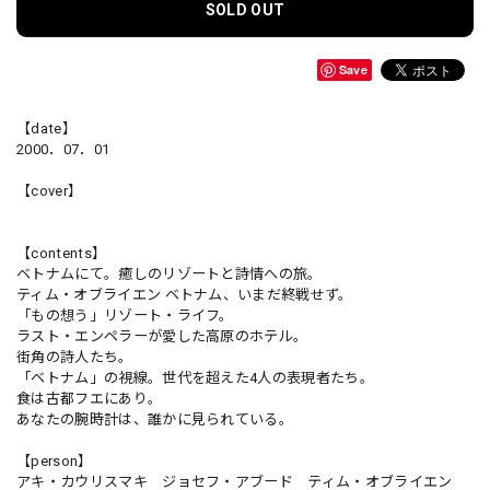
SOLD OUT
Save
【date】
2000．07．01
【cover】
【contents】
ベトナムにて。癒しのリゾートと詩情への旅。
ティム・オブライエン ベトナム、いまだ終戦せず。
「もの想う」リゾート・ライフ。
ラスト・エンペラーが愛した高原のホテル。
街角の詩人たち。
「ベトナム」の視線。世代を超えた4人の表現者たち。
食は古都フエにあり。
あなたの腕時計は、誰かに見られている。
【person】
アキ・カウリスマキ ジョセフ・アブード ティム・オブライエン