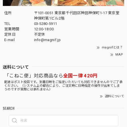
住所
〒101-0051 東京都千代田区神田神保町1-17 東京堂
神保町第1ビル2階
TEL
03-5280-5911
営業時間
12:00-18:00
定休日
不定休
E-mail
info@magnif.jp
magnifとは？
MAP
送料について
「こねこ便」対応商品なら
全国一律 420円
配達はポスト投函です。到着日時をご指定いただいても対応できませんのでご了承
ください。（システム上の都合により、ご注文時に日時指定の操作が出来てしま
うのですが実際には承れません）
送料について
SEARCH