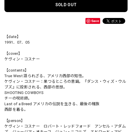
SOLD OUT
Save
【date】
1991．07．05
【cover】
ケヴィン・コスナー
【contents】
True West 語られざる、アメリカ西部の知性。
ケヴィン・コスナー：果つるところの意識。『ダンス・ウィズ・ウル
ブズ』に投影される、西部の思想。
SHOOTING COWBOYS
チーの呪術師。
Last of a Breed アメリカの伝説を生きる、最後の種族
西部を着る。
【person】
ケヴィン・コスナー ロバート・レッドフォード アンセル・アダム
ズ ジョージア・オキーフ ジョン・ニコルズ エドワード・アビ