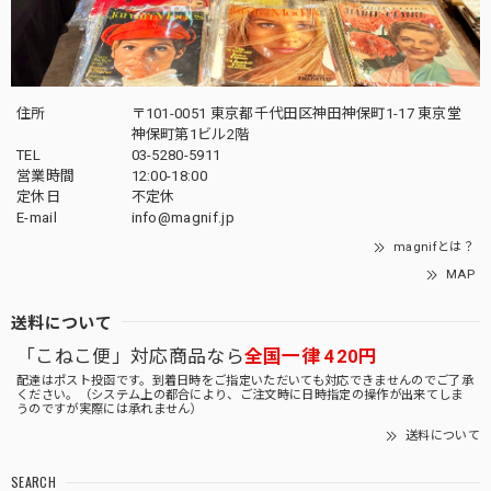
住所
〒101-0051 東京都千代田区神田神保町1-17 東京堂
神保町第1ビル2階
TEL
03-5280-5911
営業時間
12:00-18:00
定休日
不定休
E-mail
info@magnif.jp
magnifとは？
MAP
送料について
「こねこ便」対応商品なら
全国一律 420円
配達はポスト投函です。到着日時をご指定いただいても対応できませんのでご了承
ください。（システム上の都合により、ご注文時に日時指定の操作が出来てしま
うのですが実際には承れません）
送料について
SEARCH