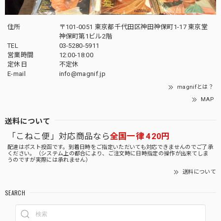
住所
〒101-0051 東京都千代田区神田神保町1-17 東京堂
神保町第1ビル2階
TEL
03-5280-5911
営業時間
12:00-18:00
定休日
不定休
E-mail
info@magnif.jp
magnifとは？
MAP
送料について
「こねこ便」対応商品なら
全国一律 420円
配達はポスト投函です。到着日時をご指定いただいても対応できませんのでご了承
ください。（システム上の都合により、ご注文時に日時指定の操作が出来てしま
うのですが実際には承れません）
送料について
SEARCH