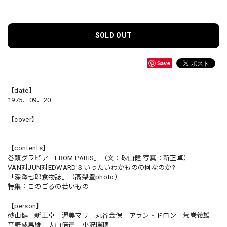
SOLD OUT
Save
【date】
1975．09．20
【cover】
【contents】
巻頭グラビア「FROM PARIS」（文：砂山健 写真：新正卓）
VAN対JUN対EDWARD'S いったいわかものの何なのか?
「深澤七郎食物誌」（高梨豊photo）
特集：このごろの若いもの
【person】
砂山健 新正卓 渥美マリ 丸谷金保 アラン・ドロン 荒巻義雄
平野威馬雄 大山倍達 小沢瑞穂