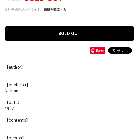
※別途送料がかかります。
送料を確認する
SOLD OUT
Save
【author】
【publisher】
Nathan
【date】
1997
【contents】
【person】