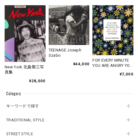
TEENAGE Joseph
Szabo
FOR EVERY MINUTE
¥44,000
YOU ARE ANGRY YOU
New York 北島敬三写
LOSE SIXTY
真集
¥7,000
SECONDS OF
¥28,000
HAPPINESS
Category
キーワードで探す
TRADITIONAL STYLE
STREET STYLE