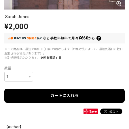
Sarah Jones
¥2,000
¥660
なら
手数料無料で
月々
から
※この商品は、最短で8月9日(日)にお届けします（お届け先によって、最短到着日に数日
追加される場合があります）。
※別途送料がかかります。
送料を確認する
数量
カートに入れる
Save
【author】