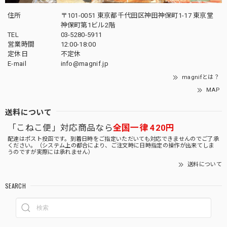
住所
〒101-0051 東京都千代田区神田神保町1-17 東京堂
神保町第1ビル2階
TEL
03-5280-5911
営業時間
12:00-18:00
定休日
不定休
E-mail
info@magnif.jp
magnifとは？
MAP
送料について
「こねこ便」対応商品なら
全国一律 420円
配達はポスト投函です。到着日時をご指定いただいても対応できませんのでご了承
ください。（システム上の都合により、ご注文時に日時指定の操作が出来てしま
うのですが実際には承れません）
送料について
SEARCH