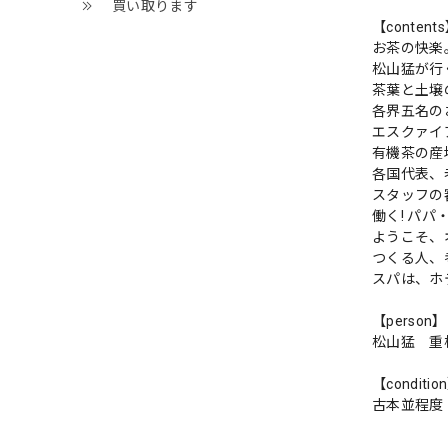
買い取ります
【content
お茶の快楽
松山猛が行
茶葉と土壌
各界五名の
エスクァイ
有機茶の産
各国代表、
スタッフの
働く! パ
ようこそ、
つくる人、
スパは、ホ
【person】
松山猛 重
【conditio
古本並程度