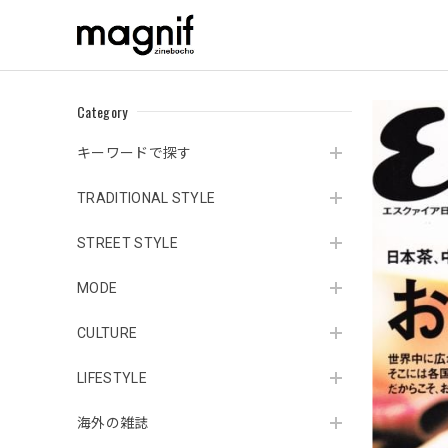
Category
キーワードで探す
TRADITIONAL STYLE
STREET STYLE
MODE
CULTURE
LIFESTYLE
海外の雑誌