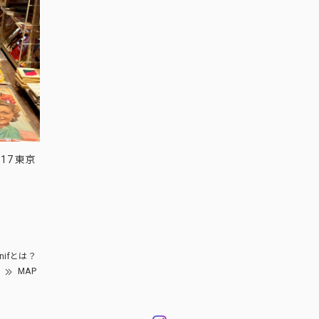
17 東京
nifとは？
MAP