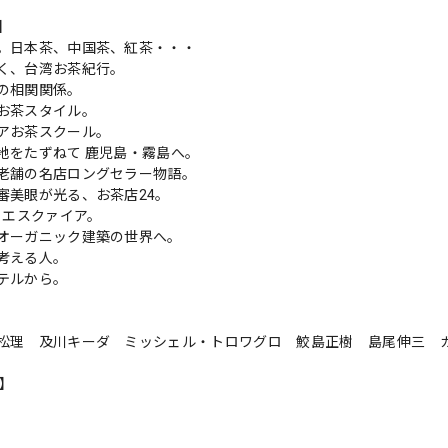
s】
。日本茶、中国茶、紅茶・・・
く、台湾お茶紀行。
の相関関係。
お茶スタイル。
アお茶スクール。
地をたずねて 鹿児島・霧島へ。
老舗の名店ロングセラー物語。
審美眼が光る、お茶店24。
パ・エスクァイア。
オーガニック建築の世界へ。
考える人。
テルから。
松理 及川キーダ ミッシェル・トロワグロ 鮫島正樹 島尾伸三 
n】