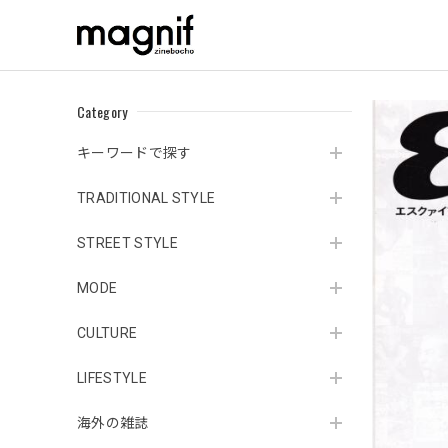
Category
キーワードで探す
TRADITIONAL STYLE
STREET STYLE
MODE
CULTURE
LIFESTYLE
海外の雑誌