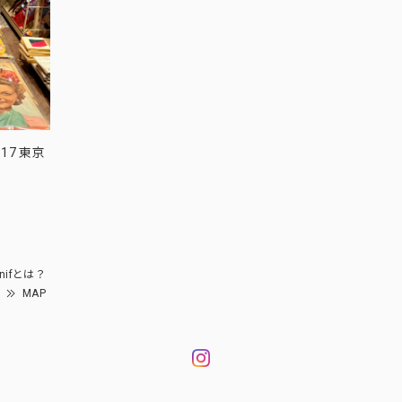
17 東京
nifとは？
MAP