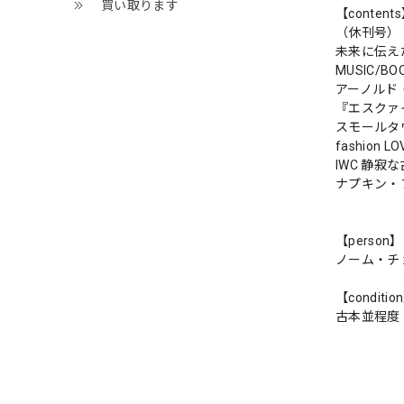
買い取ります
【content
（休刊号）
未来に伝え
MUSIC/BO
アーノルド
『エスクァ
スモールタ
fashio
IWC 静寂
ナプキン・
【person】
ノーム・チ
【conditio
古本並程度