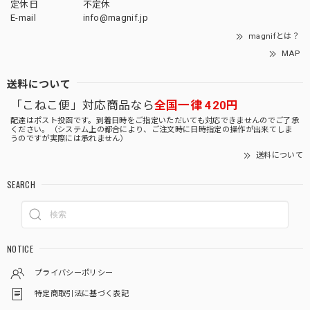
定休日
不定休
E-mail
info@magnif.jp
magnifとは？
MAP
送料について
「こねこ便」対応商品なら
全国一律 420円
配達はポスト投函です。到着日時をご指定いただいても対応できませんのでご了承
ください。（システム上の都合により、ご注文時に日時指定の操作が出来てしま
うのですが実際には承れません）
送料について
SEARCH
NOTICE
プライバシーポリシー
特定商取引法に基づく表記