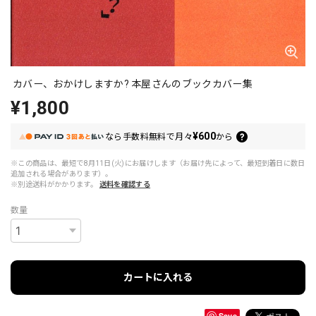
カバー、おかけしますか? 本屋さんのブックカバー集
¥1,800
¥600
なら
手数料無料で
月々
から
※この商品は、最短で8月11日(火)にお届けします（お届け先によって、最短到着日に数日
追加される場合があります）。
※別途送料がかかります。
送料を確認する
数量
カートに入れる
Save