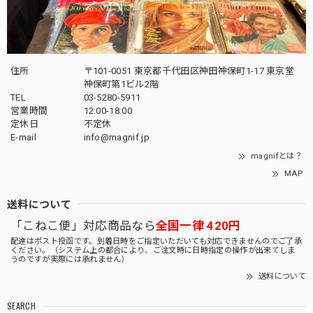
住所
〒101-0051 東京都千代田区神田神保町1-17 東京堂
神保町第1ビル2階
TEL
03-5280-5911
営業時間
12:00-18:00
定休日
不定休
E-mail
info@magnif.jp
magnifとは？
MAP
送料について
「こねこ便」対応商品なら
全国一律 420円
配達はポスト投函です。到着日時をご指定いただいても対応できませんのでご了承
ください。（システム上の都合により、ご注文時に日時指定の操作が出来てしま
うのですが実際には承れません）
送料について
SEARCH