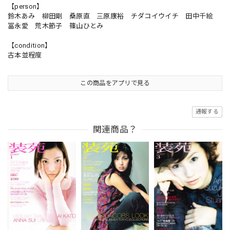
【person】
鈴木あみ 柳田剛 桑原直 三原康裕 チダコイウイチ 田中千絵
冨永愛 荒木節子 篠山ひとみ
【condition】
古本並程度
この商品をアプリで見る
通報する
関連商品？