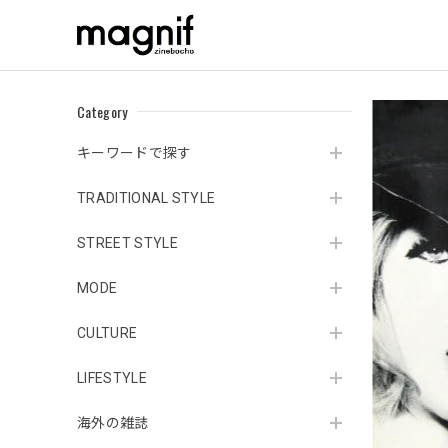
Category
キーワードで探す
TRADITIONAL STYLE
STREET STYLE
MODE
CULTURE
LIFESTYLE
海外の雑誌