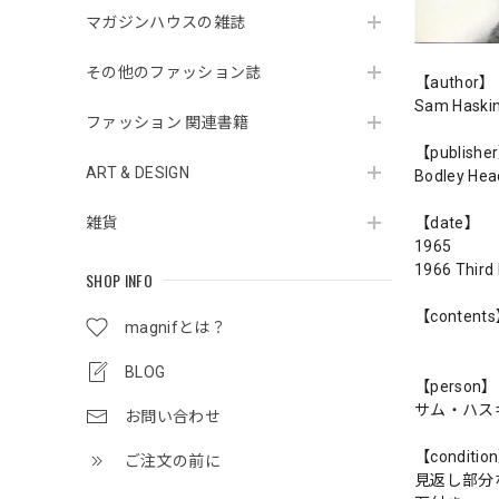
マガジンハウスの雑誌
その他のファッション誌
【author】
Sam Haski
ファッション 関連書籍
【publishe
ART & DESIGN
Bodley Hea
雑貨
【date】
1965
1966 Third
SHOP INFO
【content
magnifとは？
BLOG
【person】
サム・ハス
お問い合わせ
【conditio
ご注文の前に
見返し部分