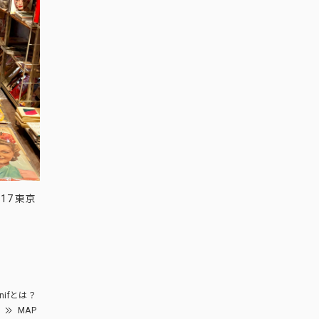
17 東京
nifとは？
MAP