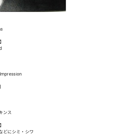
ns
r】
d
 Impression
s】
キンス
n】
などにシミ・シワ