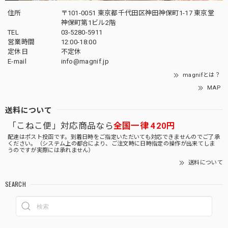
住所
〒101-0051 東京都千代田区神田神保町1-17 東京堂
神保町第1ビル2階
TEL
03-5280-5911
営業時間
12:00-18:00
定休日
不定休
E-mail
info@magnif.jp
magnifとは？
MAP
送料について
「こねこ便」対応商品なら
全国一律 420円
配達はポスト投函です。到着日時をご指定いただいても対応できませんのでご了承
ください。（システム上の都合により、ご注文時に日時指定の操作が出来てしま
うのですが実際には承れません）
送料について
SEARCH