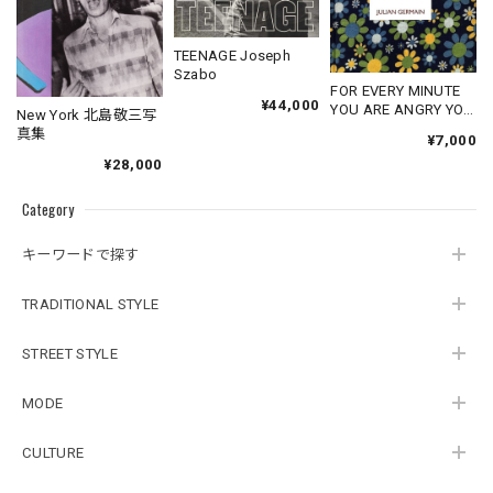
TEENAGE Joseph
Szabo
FOR EVERY MINUTE
¥44,000
YOU ARE ANGRY YOU
New York 北島敬三写
LOSE SIXTY
真集
¥7,000
SECONDS OF
¥28,000
HAPPINESS
Category
キーワードで探す
TRADITIONAL STYLE
STREET STYLE
MODE
CULTURE