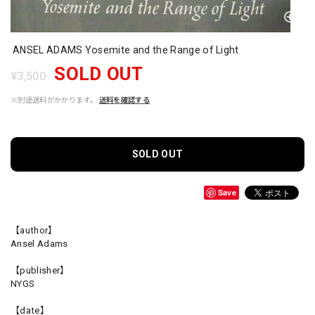
ANSEL ADAMS Yosemite and the Range of Light
SOLD OUT
¥3,500
※別途送料がかかります。
送料を確認する
SOLD OUT
Save
【author】
Ansel Adams
【publisher】
NYGS
【date】