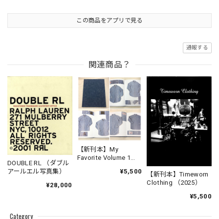
この商品をアプリで見る
通報する
関連商品？
【新刊本】My
Favorite Volume 1
DOUBLE RL （ダブル
Chambray Work Shirt
¥5,500
アールエル写真集）
【新刊本】Timeworn
Clothing （2025）
¥28,000
¥5,500
Category