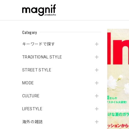
Category
キーワードで探す
TRADITIONAL STYLE
STREET STYLE
MODE
CULTURE
LIFESTYLE
海外の雑誌