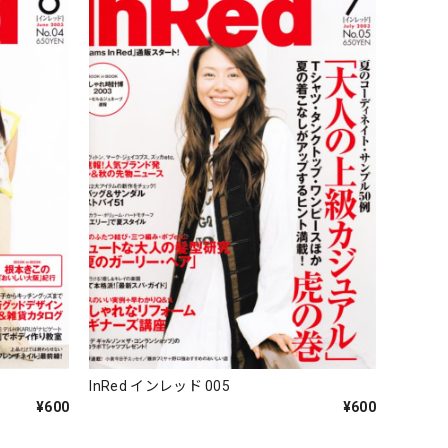
InRed インレッド 005
¥600
¥600