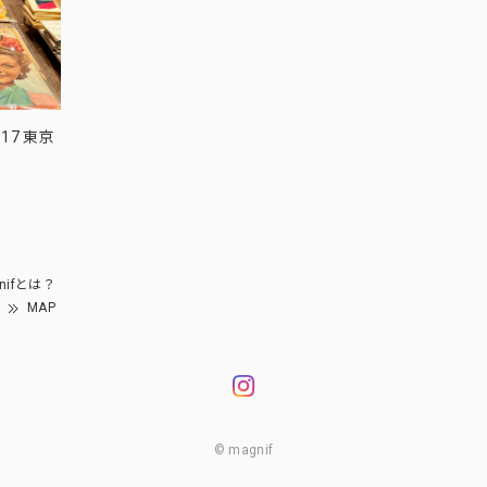
17 東京
nifとは？
MAP
© magnif