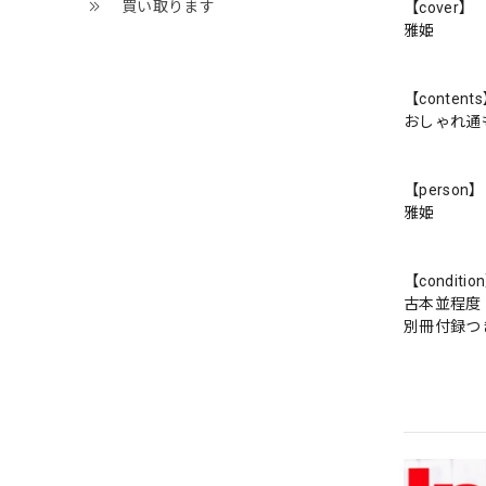
買い取ります
【cover】
雅姫
【content
おしゃれ通
【person】
雅姫
【conditio
古本並程度
別冊付録つ