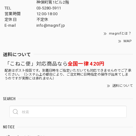
神保町第1ビル2階
TEL
03-5280-5911
営業時間
12:00-18:00
定休日
不定休
E-mail
info@magnif.jp
magnifとは？
MAP
送料について
「こねこ便」対応商品なら
全国一律 420円
配達はポスト投函です。到着日時をご指定いただいても対応できませんのでご了承
ください。（システム上の都合により、ご注文時に日時指定の操作が出来てしま
うのですが実際には承れません）
送料について
SEARCH
NOTICE