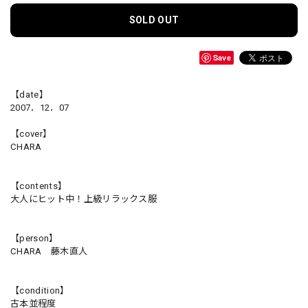
SOLD OUT
Save
【date】
2007．12．07
【cover】
CHARA
【contents】
大人にヒット中！上級リラックス服
【person】
CHARA 藤木直人
【condition】
古本並程度