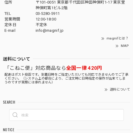
住所
〒101-0051 東京都千代田区神田神保町1-17 東京堂
神保町第1ビル2階
TEL
03-5280-5911
営業時間
12:00-18:00
定休日
不定休
E-mail
info@magnif.jp
magnifとは？
MAP
送料について
「こねこ便」対応商品なら
全国一律 420円
配達はポスト投函です。到着日時をご指定いただいても対応できませんのでご了承
ください。（システム上の都合により、ご注文時に日時指定の操作が出来てしま
うのですが実際には承れません）
送料について
SEARCH
NOTICE