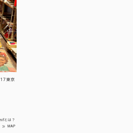
17 東京
nifとは？
MAP