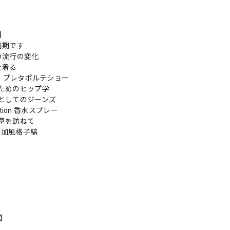
s】
周期です
の流行の変化
を着る
リ・プレタポルテショー
ためのヒップ学
としてのジーンズ
lection 香水スプレー
草を訪ねて
米利加風格子縞
n】