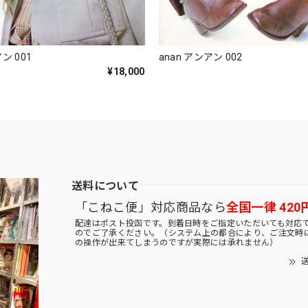
ン 001
anan アンアン 002
¥18,000
送料について
「こねこ便」対応商品なら
全国一律 420
配達はポスト投函です。到着日時をご指定いただいても対応
のでご了承ください。（システム上の都合により、ご注文時
の操作が出来てしまうのですが実際には承れません）
送