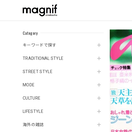
Category
キーワードで探す
TRADITIONAL STYLE
STREET STYLE
MODE
CULTURE
LIFESTYLE
海外の雑誌