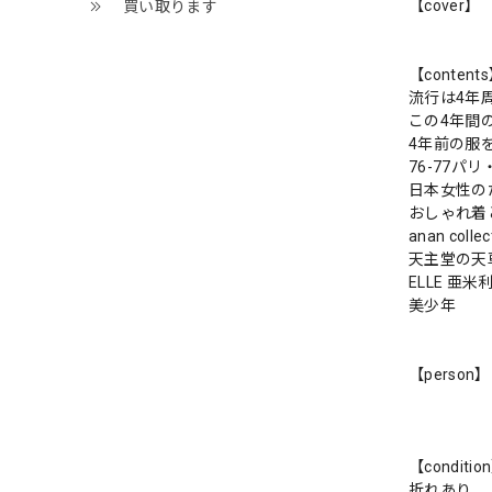
【cover】
買い取ります
【content
流行は4年
この4年間
4年前の服
76-77パ
日本女性の
おしゃれ着
anan col
天主堂の天
ELLE 亜
美少年
【person】
【conditio
折れあり