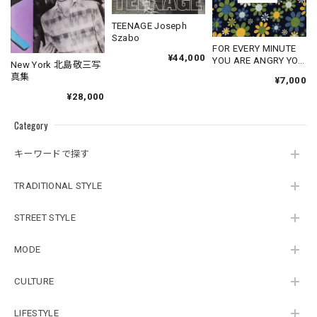
TEENAGE Joseph
Szabo
FOR EVERY MINUTE
¥44,000
YOU ARE ANGRY YOU
New York 北島敬三写
LOSE SIXTY
真集
¥7,000
SECONDS OF
¥28,000
HAPPINESS
Category
キーワードで探す
TRADITIONAL STYLE
STREET STYLE
MODE
CULTURE
LIFESTYLE