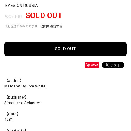
EYES ON RUSSIA
SOLD OUT
¥35,000
※別途送料がかかります。
送料を確認する
SOLD OUT
Save
【author】
Margaret Bourke White
【publisher】
Simon and Schuster
【date】
1931
【contents】