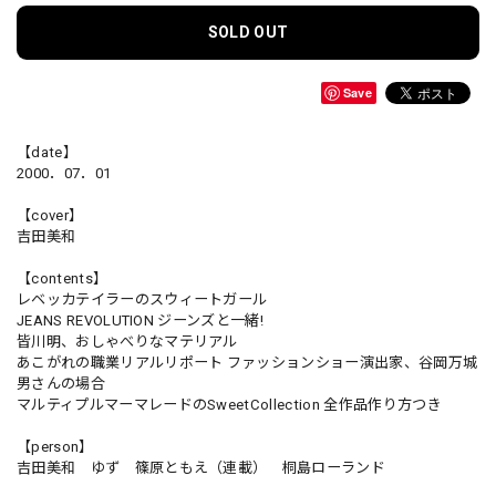
SOLD OUT
Save
【date】
2000．07．01
【cover】
吉田美和
【contents】
レベッカテイラーのスウィートガール
JEANS REVOLUTION ジーンズと一緒!
皆川明、おしゃべりなマテリアル
あこがれの職業リアルリポート ファッションショー演出家、谷岡万城
男さんの場合
マルティプルマーマレードのSweetCollection 全作品作り方つき
【person】
吉田美和 ゆず 篠原ともえ（連載） 桐島ローランド