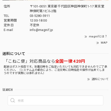
住所
〒101-0051 東京都千代田区神田神保町1-17 東京堂
神保町第1ビル2階
TEL
03-5280-5911
営業時間
12:00-18:00
定休日
不定休
E-mail
info@magnif.jp
magnifとは？
MAP
送料について
「こねこ便」対応商品なら
全国一律 420円
配達はポスト投函です。到着日時をご指定いただいても対応できませんのでご了承
ください。（システム上の都合により、ご注文時に日時指定の操作が出来てしま
うのですが実際には承れません）
送料について
SEARCH