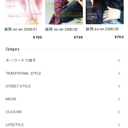
装苑 so-en 2000.03
装苑 so-en 2000.01
装苑 so-en 2000.02
¥700
¥700
¥700
Category
キーワードで探す
TRADITIONAL STYLE
STREET STYLE
MODE
CULTURE
LIFESTYLE