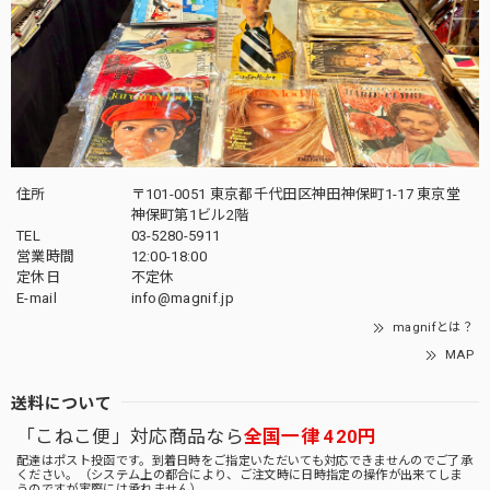
住所
〒101-0051 東京都千代田区神田神保町1-17 東京堂
神保町第1ビル2階
TEL
03-5280-5911
営業時間
12:00-18:00
定休日
不定休
E-mail
info@magnif.jp
magnifとは？
MAP
送料について
「こねこ便」対応商品なら
全国一律 420円
配達はポスト投函です。到着日時をご指定いただいても対応できませんのでご了承
ください。（システム上の都合により、ご注文時に日時指定の操作が出来てしま
うのですが実際には承れません）