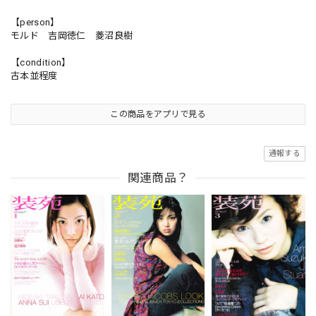
【person】
モルド 吉岡徳仁 菱沼良樹
【condition】
古本並程度
この商品をアプリで見る
通報する
関連商品？