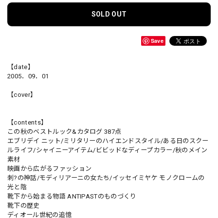
SOLD OUT
Save
【date】
2005．09．01
【cover】
【contents】
この秋のベストルック&カタログ 387点
エブリデイ ニット/ミリタリーのハイエンドスタイル/ある日のスクー
ルライフ/シャイニーアイテム/ビビッドなディープカラー/秋のメイン
素材
映画から広がるファッション
刺?の神話/モディリアーニの女たち/イッセイミヤケ モノクロームの
光と陰
靴下から始まる物語 ANTIPASTのものづくり
靴下の歴史
ディオール世紀の追憶