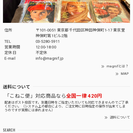
住所
〒101-0051 東京都千代田区神田神保町1-17 東京堂
神保町第1ビル2階
TEL
03-5280-5911
営業時間
12:00-18:00
定休日
不定休
E-mail
info@magnif.jp
magnifとは？
MAP
送料について
「こねこ便」対応商品なら
全国一律 420円
配達はポスト投函です。到着日時をご指定いただいても対応できませんのでご了承
ください。（システム上の都合により、ご注文時に日時指定の操作が出来てしま
うのですが実際には承れません）
送料について
SEARCH