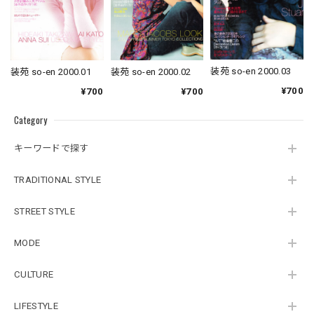
装苑 so-en 2000.03
装苑 so-en 2000.01
装苑 so-en 2000.02
¥700
¥700
¥700
Category
キーワードで探す
TRADITIONAL STYLE
STREET STYLE
MODE
CULTURE
LIFESTYLE