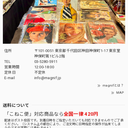
住所
〒101-0051 東京都千代田区神田神保町1-17 東京堂
神保町第1ビル2階
TEL
03-5280-5911
営業時間
12:00-18:00
定休日
不定休
E-mail
info@magnif.jp
magnifとは？
MAP
送料について
「こねこ便」対応商品なら
全国一律 420円
配達はポスト投函です。到着日時をご指定いただいても対応できませんのでご了承
ください。（システム上の都合により、ご注文時に日時指定の操作が出来てしま
うのですが実際には承れません）