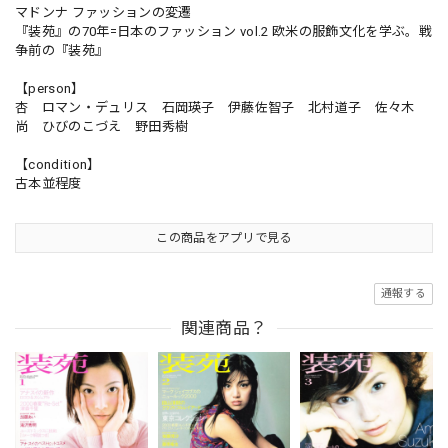
マドンナ ファッションの変遷
『装苑』の70年=日本のファッション vol.2 欧米の服飾文化を学ぶ。戦
争前の『装苑』
【person】
杏 ロマン・デュリス 石岡瑛子 伊藤佐智子 北村道子 佐々木
尚 ひびのこづえ 野田秀樹
【condition】
古本並程度
この商品をアプリで見る
通報する
関連商品？