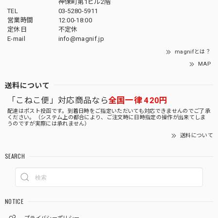
神保町第1ビル2階
TEL
03-5280-5911
営業時間
12:00-18:00
定休日
不定休
E-mail
info@magnif.jp
magnifとは？
MAP
送料について
「こねこ便」対応商品なら
全国一律 420円
配達はポスト投函です。到着日時をご指定いただいても対応できませんのでご了承
ください。（システム上の都合により、ご注文時に日時指定の操作が出来てしま
うのですが実際には承れません）
送料について
SEARCH
NOTICE