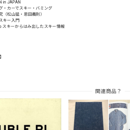
N in JAPAN
グ・カーでスキー・バミング
究（松山猛・恩田義則）
スキー入門
e Club スキーからはみ出したスキー情報
n】
関連商品？