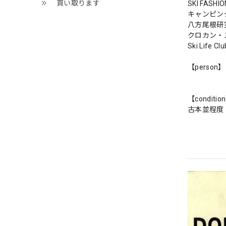
買い取ります
SKI FASHIO
キャンピン
八方尾根研
クロカン・
Ski Lif
【person】
【conditio
古本並程度