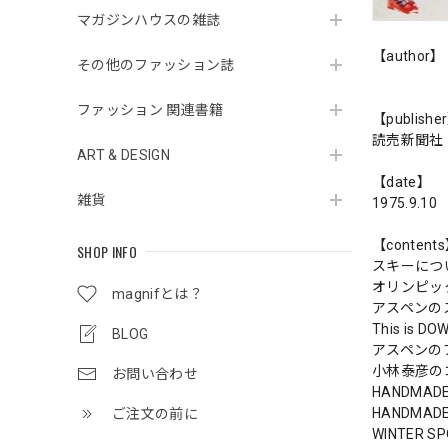
マガジンハウスの雑誌
【author】
その他のファッション誌
ファッション 関連書籍
【publishe
読売新聞社
ART & DESIGN
【date】
雑貨
1975.9.10
【content
SHOP INFO
スキーにつ
オリンピッ
magnifとは？
アスペンの
This is DO
BLOG
アスペンの
小林泰彦の
お問い合わせ
HANDMADE
HANDMADE
ご注文の前に
WINTER 