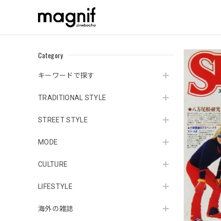
Category
キーワードで探す
TRADITIONAL STYLE
STREET STYLE
MODE
CULTURE
LIFESTYLE
海外の雑誌