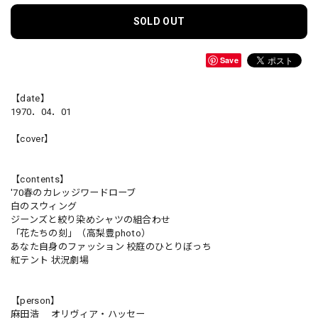
SOLD OUT
Save
【date】
1970．04．01
【cover】
【contents】
'70春のカレッジワードローブ
白のスウィング
ジーンズと絞り染めシャツの組合わせ
「花たちの刻」（高梨豊photo）
あなた自身のファッション 校庭のひとりぼっち
紅テント 状況劇場
【person】
麻田浩 オリヴィア・ハッセー