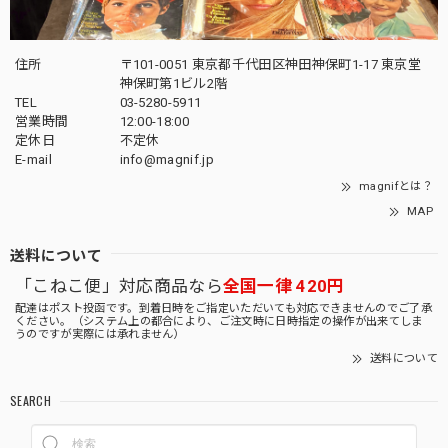
住所
〒101-0051 東京都千代田区神田神保町1-17 東京堂
神保町第1ビル2階
TEL
03-5280-5911
営業時間
12:00-18:00
定休日
不定休
E-mail
info@magnif.jp
magnifとは？
MAP
送料について
「こねこ便」対応商品なら
全国一律 420円
配達はポスト投函です。到着日時をご指定いただいても対応できませんのでご了承
ください。（システム上の都合により、ご注文時に日時指定の操作が出来てしま
うのですが実際には承れません）
送料について
SEARCH