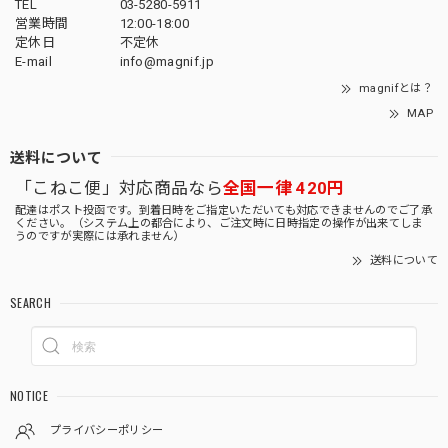
TEL
03-5280-5911
営業時間
12:00-18:00
定休日
不定休
E-mail
info@magnif.jp
magnifとは？
MAP
送料について
「こねこ便」対応商品なら
全国一律 420円
配達はポスト投函です。到着日時をご指定いただいても対応できませんのでご了承
ください。（システム上の都合により、ご注文時に日時指定の操作が出来てしま
うのですが実際には承れません）
送料について
SEARCH
NOTICE
プライバシーポリシー