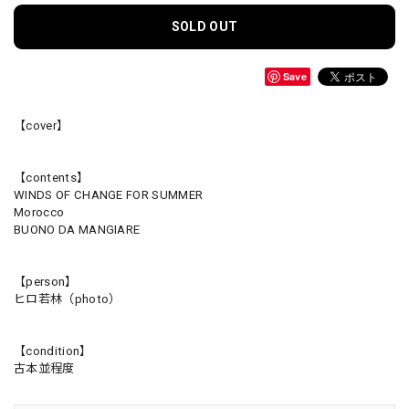
SOLD OUT
Save
【cover】
【contents】
WINDS OF CHANGE FOR SUMMER
Morocco
BUONO DA MANGIARE
【person】
ヒロ若林（photo）
【condition】
古本並程度