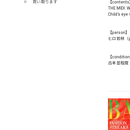
買い取ります
【content
THE MIDI: 
Child's e
【person】
ヒロ若林（p
【conditio
古本並程度