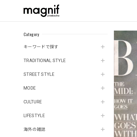
Category
キーワードで探す
TRADITIONAL STYLE
STREET STYLE
MODE
CULTURE
LIFESTYLE
海外の雑誌