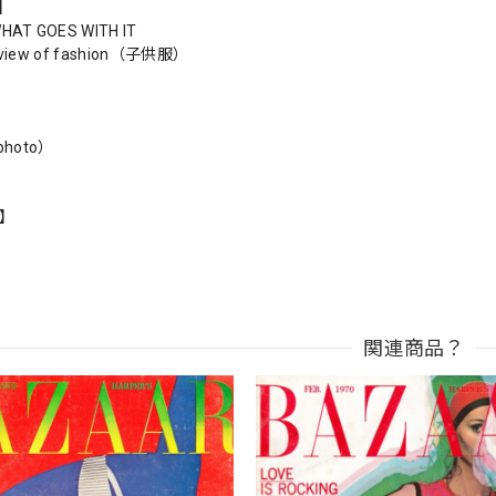
s】
WHAT GOES WITH IT
ye view of fashion（子供服）
hoto）
n】
関連商品？