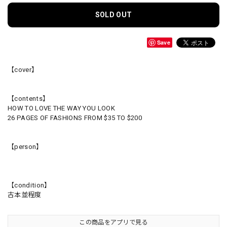
SOLD OUT
Save
【cover】
【contents】
HOW TO LOVE THE WAY YOU LOOK
26 PAGES OF FASHIONS FROM $35 TO $200
【person】
【condition】
古本並程度
この商品をアプリで見る