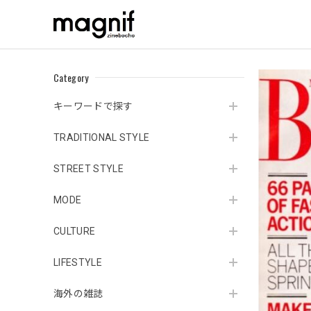
Category
キーワードで探す
TRADITIONAL STYLE
STREET STYLE
MODE
CULTURE
LIFESTYLE
海外の雑誌