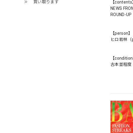
買い取ります
【content
NEWS FROM 
ROUND-
【person】
ヒロ若林（
【conditio
古本並程度