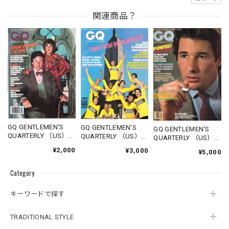
関連商品？
GQ GENTLEMEN'S
GQ GENTLEMEN'S
GQ GENTLEMEN'S
QUARTERLY （US）
QUARTERLY （US）
QUARTERLY （US）
1977.10
1978.11
1980.03
¥2,000
¥3,000
¥5,000
Category
キーワードで探す
TRADITIONAL STYLE