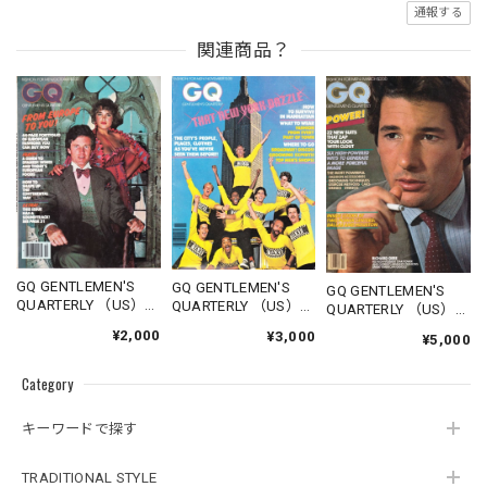
通報する
関連商品？
GQ GENTLEMEN'S
GQ GENTLEMEN'S
GQ GENTLEMEN'S
QUARTERLY （US）
QUARTERLY （US）
QUARTERLY （US）
1977.10
1978.11
1980.03
¥2,000
¥3,000
¥5,000
Category
キーワードで探す
TRADITIONAL STYLE