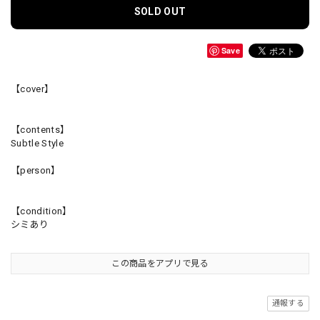
SOLD OUT
Save
【cover】
【contents】
Subtle Style
【person】
【condition】
シミあり
この商品をアプリで見る
通報する