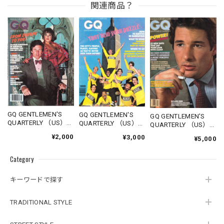
関連商品？
GQ GENTLEMEN'S
GQ GENTLEMEN'S
GQ GENTLEMEN'S
QUARTERLY （US）
QUARTERLY （US）
QUARTERLY （US）
1977.10
1978.11
1980.03
¥2,000
¥3,000
¥5,000
Category
キーワードで探す
TRADITIONAL STYLE