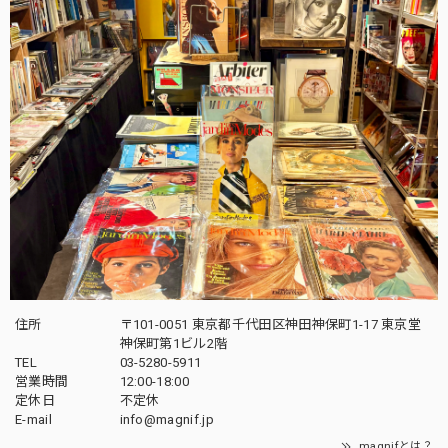
住所
〒101-0051 東京都千代田区神田神保町1-17 東京堂
神保町第1ビル2階
TEL
03-5280-5911
営業時間
12:00-18:00
定休日
不定休
E-mail
info@magnif.jp
magnifとは？