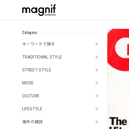
Category
キーワードで探す
TRADITIONAL STYLE
STREET STYLE
MODE
CULTURE
LIFESTYLE
海外の雑誌