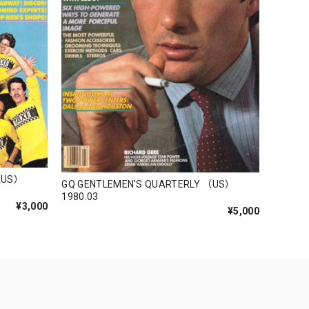
（US）
GQ GENTLEMEN'S QUARTERLY （US）
1980.03
¥3,000
¥5,000