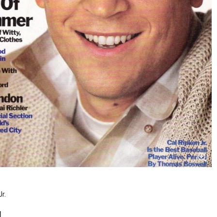
r.
s】