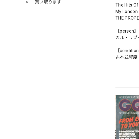
買い取ります
The Hits O
My London 
THE PROP
【person】
カル・リプ
【conditio
古本並程度