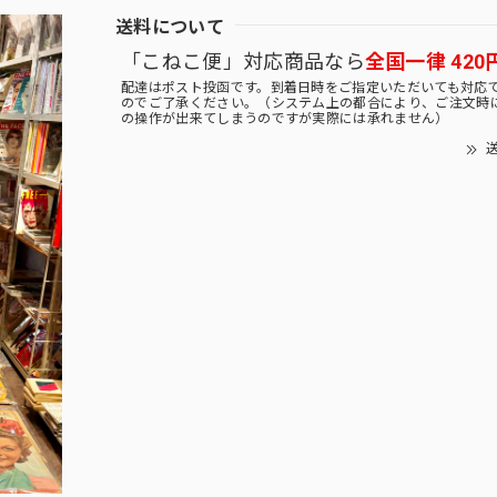
送料について
「こねこ便」対応商品なら
全国一律 420
配達はポスト投函です。到着日時をご指定いただいても対応
のでご了承ください。（システム上の都合により、ご注文時
の操作が出来てしまうのですが実際には承れません）
送