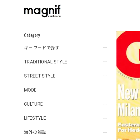
Category
キーワードで探す
TRADITIONAL STYLE
STREET STYLE
MODE
CULTURE
LIFESTYLE
海外の雑誌