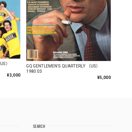
（US）
GQ GENTLEMEN'S QUARTERLY （US）
1980.03
¥3,000
¥5,000
SEARCH