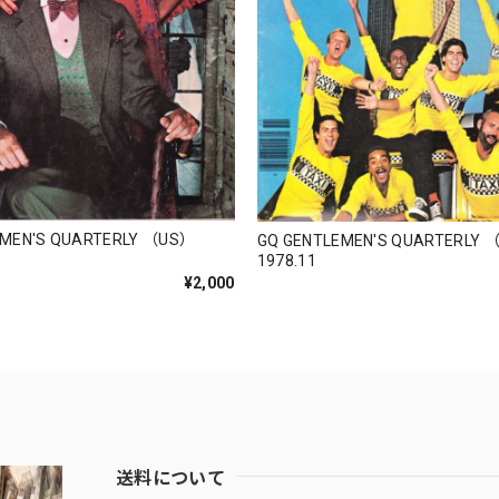
EMEN'S QUARTERLY （US）
GQ GENTLEMEN'S QUARTERLY 
1978.11
¥2,000
送料について