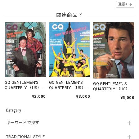
通報する
関連商品？
GQ GENTLEMEN'S
GQ GENTLEMEN'S
GQ GENTLEMEN'S
QUARTERLY （US）
QUARTERLY （US）
QUARTERLY （US）
1977.10
1978.11
1980.03
¥2,000
¥3,000
¥5,000
Category
キーワードで探す
TRADITIONAL STYLE