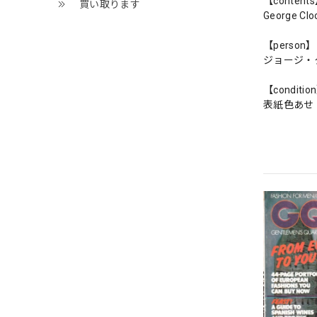
【content
買い取ります
George Clo
【person】
ジョージ・
【conditio
表紙色あせ