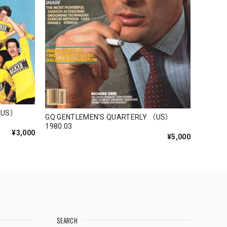
（US）
GQ GENTLEMEN'S QUARTERLY （US）
1980.03
¥3,000
¥5,000
SEARCH