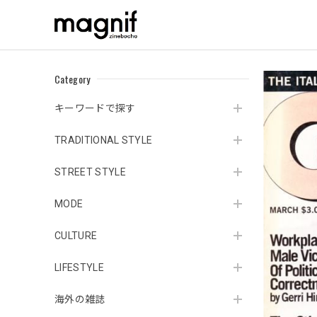
Category
キーワードで探す
TRADITIONAL STYLE
STREET STYLE
MODE
CULTURE
LIFESTYLE
海外の雑誌