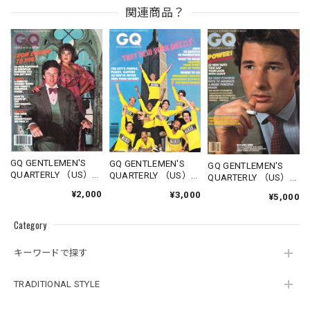
関連商品？
GQ GENTLEMEN'S
GQ GENTLEMEN'S
GQ GENTLEMEN'S
QUARTERLY （US）
QUARTERLY （US）
QUARTERLY （US）
1977.10
1978.11
1980.03
¥2,000
¥3,000
¥5,000
Category
キーワードで探す
TRADITIONAL STYLE